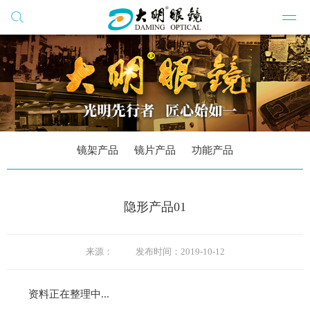
搜索
网站群
公司
公司
公司
镜架产品
镜片产品
功能产品
大明
隐形产品01
党建
学习
来源：
发布时间：
2019-10-12
资料正在整理中...
公司